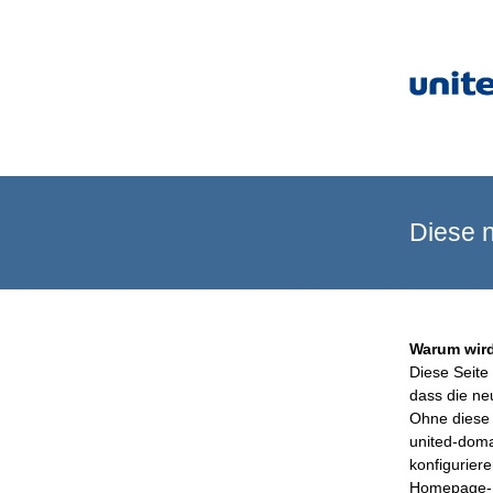
Diese n
Warum wird
Diese Seite 
dass die ne
Ohne diese 
united-doma
konfigurier
Homepage-B