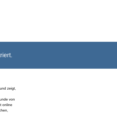
iert.
und zeigt,
Kunde von
t online
chen,